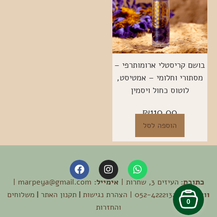
בושם קריסטלי ארומותרפי –
מסתורי וחלומי – אמטיסט,
לוטוס כחול ויסמין
₪
110.00
הוספה לסל
F
I
W
a
n
h
כתובת:
העיזים 3, שחרות |
a
s
אימייל:
marpeya@gmail.com |
c
e
t
t
וואטסאפ:
052-4222132 |
הצהרת נגישות
|
תקנון האתר
|
משלוחים
b
a
s
0
והחזרות
o
g
a