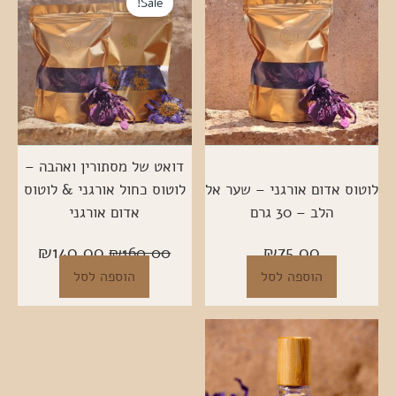
המקורי
הנוכחי
Sale!
היה:
הוא:
40.00.
₪160.00.
דואט של מסתורין ואהבה –
לוטוס אדום אורגני – שער אל
לוטוס כחול אורגני & לוטוס
הלב – 30 גרם
אדום אורגני
₪
140.00
₪
75.00
₪
160.00
הוספה לסל
הוספה לסל