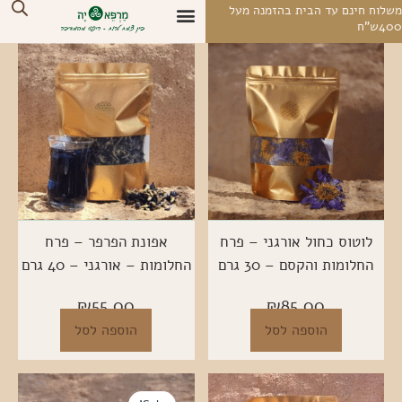
לוג
לוח חינם עד הבית בהזמנה מעל
4ש"ח
וכן
החשבון שלי
צרו קשר
מסעות ומפגשי עומק
חנות בוטיק אונליין
על רפואה מדברית
מרחב הצלילים
לוטוס כחול אורגני – פרח
אפונת הפרפר – פרח
החלומות והקסם – 30 גרם
החלומות – אורגני – 40 גרם
₪
55.00
₪
85.00
הוספה לסל
הוספה לסל
המחיר
המחיר