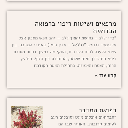
מרפאים ושיטות ריפוי ברפואה
הבדואית
"כדי שלב – נחושת יהפוך ללב – זהב,חפש מתכון אצל
אלכימאי דרוויש."(ג'לאל – אדין רומי) באזורי המדבר, בין
שיחי הלענה לרוח השרבית, התקיימה במשך דורות מסורת
ריפוי חיה.דרך חיים שלמה, המחברת בין הגוף, הנפש,
הרוח, הצמח והאמונה. בתחילת המאה הקודמת
קרא עוד »
רפואת המדבר
“הבדואים אוכלים מעט וסובלים רעב
לעיתים קרובות…האוויר שבו הם