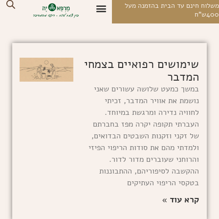
לוג
לוח חינם עד הבית בהזמנה מעל
4ש"ח
וכן
החשבון שלי
צרו קשר
מסעות ומפגשי עומק
חנות בוטיק אונליין
על רפואה מדברית
מרחב הצלילים
שימושים רפואיים בצמחי
המדבר
במשך כמעט שלושה עשורים שאני
נושמת את אוויר המדבר, זכיתי
לחוויה נדירה ומרגשת במיוחד.
העברתי תקופה יקרה מפז בחברתם
של זקני וזקנות השבטים הבדואים,
ולמדתי מהם את סודות הריפוי הפיזי
והרוחני שעוברים מדור לדור.
ההקשבה לסיפוריהם, ההתבוננות
בטקסי הריפוי העתיקים
קרא עוד »