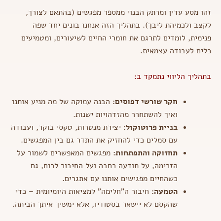
זהו מסע עדין ומרתק הבנוי ממספר מפגשים (בהתאם לצורך,
לקצב ולכמיהת ליבך). בתהליך הזה אנחנו בונים יחד שפה
פנימית, לומדים לתרגם את חומרי החיים לשיעורים, ומטמיעים
כלים לעבודה עצמאית.
בתהליך הליווי נתמקד ב:
חקר שורשי דפוסים:
הבנה עמוקה של מה מניע אותנו
ואיך להשתחרר מהזדהויות ישנות.
בניית פרוטוקול:
יצירת מנטרות, טקסי בוקר, ועבודה
עם סמלים כדי להחזיק את התדר גם בין המפגשים.
תחזוקה והתפתחות:
מפגשים המאפשרים לשמור על
הזרימה, על תודעה רחבה ועל החיבור לרוח, גם
כשהחיים מפגישים אותנו עם אתגרים.
הטמעה:
חיבור ה"חלימה" למציאות היומיומית – כדי
שהקסם לא יישאר בסטודיו, אלא ימשיך איתך הביתה.