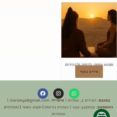
מפגש עומק: לריפוי ולבהירות
מידע נוסף
F
I
W
a
n
h
כתובת:
העיזים 3, שחרות |
a
s
אימייל:
marpeya@gmail.com |
c
e
t
t
וואטסאפ:
052-4222132 |
הצהרת נגישות
|
תקנון האתר
|
משלוחים
b
a
s
והחזרות
o
g
a