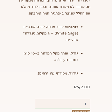
לסנדלווד יוצר איזון מדויק: המרווה מנקה את
מה שכבר לא משרת אותנו, והסנדלווד ממלא
את החלל שנוצר באנרגיה חמה ומחבקת.
רכיבים:
צרור מרווה לבנה אורגנית
(White Sage) + 3 מקלות סנדלווד
טבעיים.
גודל:
אורך מקל המרווה כ-10 ס"מ,
רוחבו כ 3 ס"מ.
גידול:
מסורתי (13 ירחים).
₪
42.00
כמות
של
מרווה
הוספה לסל