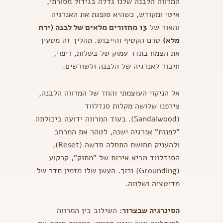
המרווה הלבנה שלנו גדלה בגידול מסורתי,
איטי ומקודש, כשהיא סופגת את האנרגיה
והאור של
13 מחזורים מלאים של לבנה (ירח
מלא)
טרם הקטיף והייבוש. תהליך זה מטעין
את הצמח בתדר עמוק של בשלות, ריפוי,
חיבור לאנרגיה של הלבנה ולשורשים.
אל הניקוי העוצמתי והחד של המרווה הלבנה,
צירפנו שלושה מקלות סנדלווד
(Sandalwood). בעוד המרווה ידועה ביכולתה
"לפנות" אנרגיה ישנה, לטהר את המרחב
ולהעניק תחושת התחלה חדשה (Reset),
הסנדלווד מביא איכות של "מתוק", קרקוע
(Grounding) ורוך. העשן שלו מזמין תדר של
מדיטציה ושלווה.
הסינרגיה שבצרור:
השילוב בין המרווה