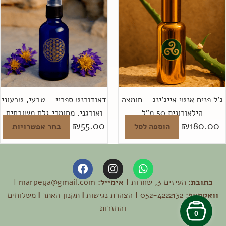
יש
מס
סוג
נית
לב
את
הא
'ל פנים אנטי אייג'ינג – חומצה
דאודורנט ספריי – טבעי, טבעוני
בע
הילאורונית 50 מ"ל
ואורגני. מחומרי גלם משובחים
המ
₪
55.00
₪
180.00
הוספה לסל
בחר אפשרויות
F
I
W
a
n
h
כתובת:
העיזים 3, שחרות |
a
s
אימייל:
marpeya@gmail.com |
c
e
t
t
וואטסאפ:
052-4222132 |
הצהרת נגישות
|
תקנון האתר
|
משלוחים
b
a
s
והחזרות
o
g
a
0
o
r
p