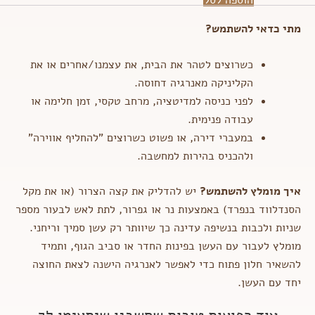
לבנה
וסנדלווד
מתי כדאי להשתמש?
-
להקטרה
כשרוצים לטהר את הבית, את עצמנו/אחרים או את
וטיהור
הקליניקה מאנרגיה דחוסה.
לפני כניסה למדיטציה, מרחב טקסי, זמן חלימה או
עבודה פנימית.
במעברי דירה, או פשוט כשרוצים "להחליף אווירה"
ולהכניס בהירות למחשבה.
איך מומלץ להשתמש?
יש להדליק את קצה הצרור (או את מקל
הסנדלווד בנפרד) באמצעות נר או גפרור, לתת לאש לבעור מספר
שניות ולכבות בנשיפה עדינה כך שיוותר רק עשן סמיך וריחני.
מומלץ לעבור עם העשן בפינות החדר או סביב הגוף, ותמיד
להשאיר חלון פתוח כדי לאפשר לאנרגיה הישנה לצאת החוצה
יחד עם העשן.