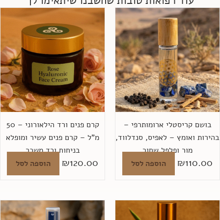
עוד רפואות טובות שחשבנו שיתאימו לך
בושם קריסטלי ארומותרפי –
קרם פנים ורד הילאורוני – 50
הירות ואומץ – לאפיס, סנדלווד,
מ"ל – קרם פנים עשיר ומופלא
מור ופלפל שחור
בניחוח ורד משכר
₪
120.00
₪
110.00
הוספה לסל
הוספה לסל
למ
זה