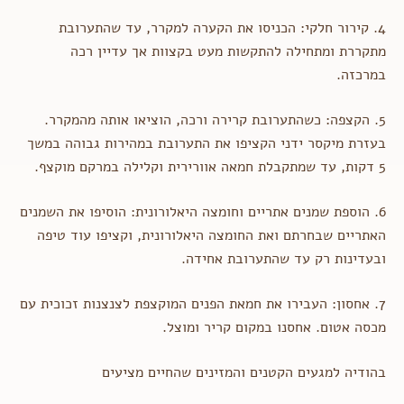
4. קירור חלקי: הכניסו את הקערה למקרר, עד שהתערובת
מתקררת ומתחילה להתקשות מעט בקצוות אך עדיין רכה
במרכזה.
5. הקצפה: כשהתערובת קרירה ורכה, הוציאו אותה מהמקרר.
בעזרת מיקסר ידני הקציפו את התערובת במהירות גבוהה במשך
5 דקות, עד שמתקבלת חמאה אוורירית וקלילה במרקם מוקצף.
6. הוספת שמנים אתריים וחומצה היאלורונית: הוסיפו את השמנים
האתריים שבחרתם ואת החומצה היאלורונית, וקציפו עוד טיפה
ובעדינות רק עד שהתערובת אחידה.
7. אחסון: העבירו את חמאת הפנים המוקצפת לצנצנות זכוכית עם
מכסה אטום. אחסנו במקום קריר ומוצל.
בהודיה למגעים הקטנים והמזינים שהחיים מציעים