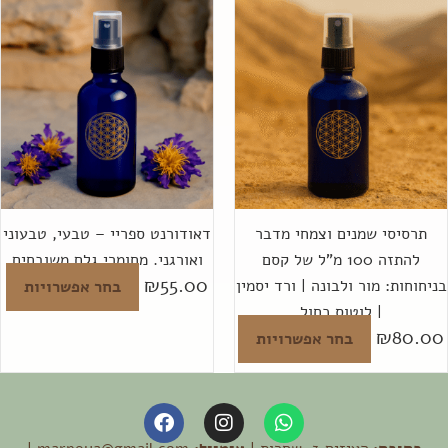
למוצר
למ
זה
זה
יש
יש
מספר
מס
סוגים.
סוג
ניתן
נית
לבחור
לב
את
את
האפשרויות
הא
תרסיסי שמנים וצמחי מדבר
דאודורנט ספריי – טבעי, טבעוני
בעמוד
בע
להתזה 100 מ"ל של קסם
ואורגני. מחומרי גלם משובחים
המוצר
המ
₪
55.00
ניחוחות: מור ולבונה | ורד יסמין
בחר אפשרויות
| לוטוס כחול
₪
80.0
בחר אפשרויות
F
I
W
a
n
h