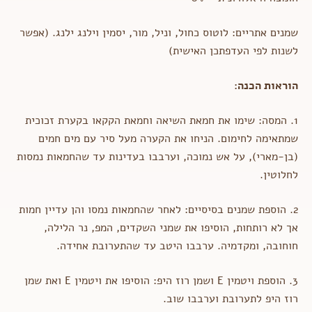
שמנים אתריים: לוטוס כחול, וניל, מור, יסמין וילנג ילנג. (אפשר
לשנות לפי העדפתכן האישית)
הוראות הכנה:
1. המסה: שימו את חמאת השיאה וחמאת הקקאו בקערת זכוכית
שמתאימה לחימום. הניחו את הקערה מעל סיר עם מים חמים
(בן-מארי), על אש נמוכה, וערבבו בעדינות עד שהחמאות נמסות
לחלוטין.
2. הוספת שמנים בסיסיים: לאחר שהחמאות נמסו והן עדיין חמות
אך לא רותחות, הוסיפו את שמני השקדים, המפ, נר הלילה,
חוחובה, ומקדמיה. ערבבו היטב עד שהתערובת אחידה.
3. הוספת ויטמין E ושמן רוז היפ: הוסיפו את ויטמין E ואת שמן
רוז היפ לתערובת וערבבו שוב.