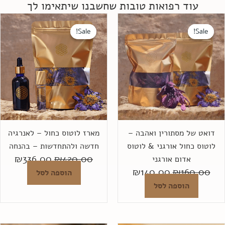
עוד רפואות טובות שחשבנו שיתאימו לך
המחיר
המחיר
המחיר
המחי
המקורי
הנוכחי
המקורי
הנוכח
Sale!
Sale!
Sale!
Sale!
היה:
הוא:
היה:
הוא:
.00.
₪420.00.
₪140.00.
₪160.00.
דואט של מסתורין ואהבה –
מארז לוטוס כחול – לאנרגיה
לוטוס כחול אורגני & לוטוס
חדשה ולהתחדשות – בהנחה
₪
336.00
₪
420.00
אדום אורגני
₪
140.00
₪
160.00
הוספה לסל
הוספה לסל