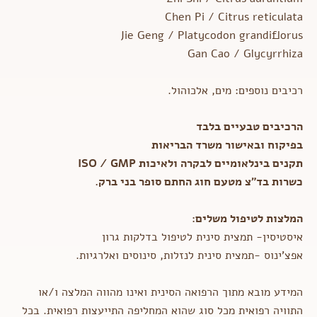
Chen Pi / Citrus reticulata
Jie Geng / Platycodon grandiflorus
Gan Cao / Glycyrrhiza
רכיבים נוספים: מים, אלכוהול.
הרכיבים טבעיים בלבד
בפיקוח ובאישור משרד הבריאות
תקנים בינלאומיים לבקרה ולאיכות
ISO / GMP
כשרות בד"צ מטעם חוג החתם סופר בני ברק
.
המלצות לטיפול משלים:
איסטיסין- תמצית סינית לטיפול בדלקות גרון
אפצ'ינוס -תמצית סינית לנזלות, סינוסים ואלרגיות.
המידע מובא מתוך הרפואה הסינית ואינו מהווה המלצה ו/או
התוויה רפואית מכל סוג שהוא המחליפה התייעצות רפואית. בכל