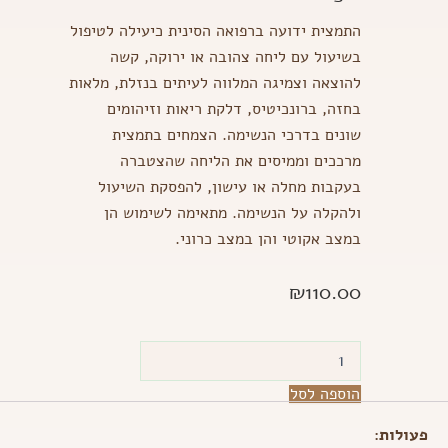
התמצית ידועה ברפואה הסינית כיעילה לטיפול
בשיעול עם ליחה צהובה או ירוקה, קשה
להוצאה וצמיגה המלווה לעיתים בנזלת, מלאות
בחזה, ברונכיטיס, דלקת ריאות וזיהומים
שונים בדרכי הנשימה. הצמחים בתמצית
מרככים וממיסים את הליחה שהצטברה
בעקבות מחלה או עישון, להפסקת השיעול
ולהקלה על הנשימה. מתאימה לשימוש הן
במצב אקוטי והן במצב כרוני.
₪
110.00
כמות
של
דרקון
הוספה לסל
צהוב
-
פעולות
: