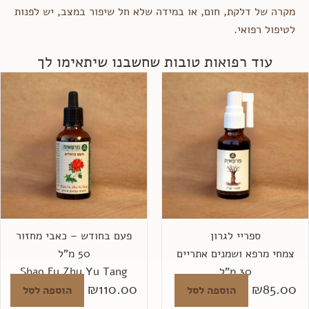
מקרה של דלקת, חום, או במידה שלא חל שיפור במצב, יש לפנות
לטיפול רפואי.
עוד רפואות טובות שחשבנו שיתאימו לך
ספריי לגרון
פעם בחודש – כאבי מחזור
צמחי מרפא ושמנים אתריים
50 מ"ל
30 מ"ל
Shao Fu Zhu Yu Tang
₪
110.00
₪
85.00
הוספה לסל
הוספה לסל