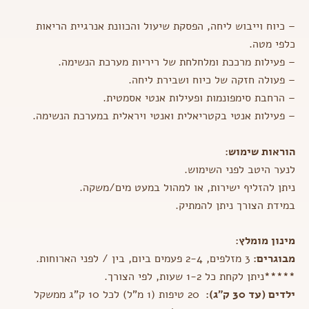
שיעול
50
– כיוח וייבוש ליחה, הפסקת שיעול והכוונת אנרגיית הריאות
מ"ל
Pinellia
כלפי מטה.
Phlegm
– פעילות מרככת ומלחלחת של ריריות מערכת הנשימה.
– פעולה חזקה של כיוח ושבירת ליחה.
– הרחבת סימפונמות ופעילות אנטי אסמטית.
– פעילות אנטי בקטריאלית ואנטי ויראלית במערכת הנשימה.
הוראות שימוש
:
לנער היטב לפני השימוש.
ניתן להזליף ישירות, או למהול במעט מים/משקה.
במידת הצורך ניתן להמתיק.
מינון מומלץ
:
מבוגרים:
3 מזלפים, 2-4 פעמים ביום, בין / לפני הארוחות.
*****
ניתן לקחת כל 1-2 שעות, לפי הצורך.
ילדים (עד 30 ק"ג):
20 טיפות (1 מ"ל) לכל 10 ק"ג ממשקל