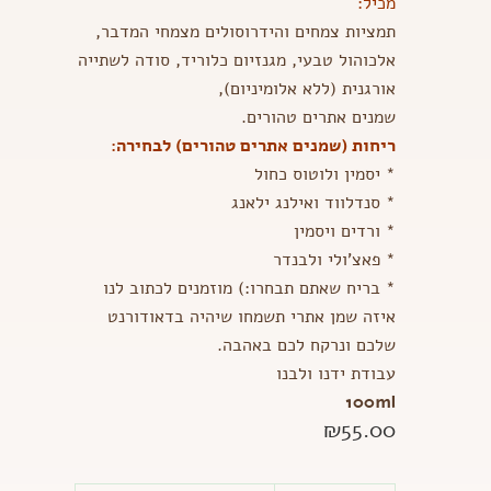
מכיל:
תמציות צמחים והידרוסולים מצמחי המדבר,
אלכוהול טבעי, מגנזיום כלוריד, סודה לשתייה
אורגנית (ללא אלומיניום),
שמנים אתרים טהורים.
ריחות (שמנים אתרים טהורים) לבחירה:
* יסמין ולוטוס כחול
* סנדלווד ואילנג ילאנג
* ורדים ויסמין
* פאצ'ולי ולבנדר
* בריח שאתם תבחרו:) מוזמנים לכתוב לנו
איזה שמן אתרי תשמחו שיהיה בדאודורנט
שלכם ונרקח לכם באהבה.
עבודת ידנו ולבנו
100ml
₪
55.00