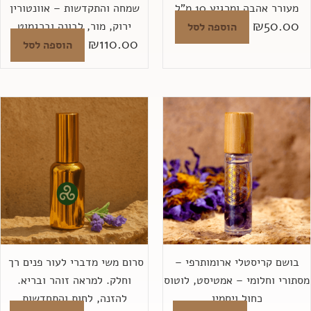
מעורר אהבה ומרגיע 10 מ"ל
שמחה והתקדשות – אוונטורין
₪
50.00
ירוק, מור, לבונה וברגמוט
הוספה לסל
₪
110.00
הוספה לסל
בושם קריסטלי ארומותרפי –
סרום משי מדברי לעור פנים רך ​
סתורי וחלומי – אמטיסט, לוטוס
וחלק. למראה זוהר ובריא.
כחול ויסמין
להזנה, לחות והתחדשות