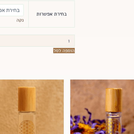
כמות
של
בחירת אפשרות
שמן
נקה
אהבה
בטעמים
מרגשים
ועמוקים
שמחברים
הוספה לסל
ללב,
לחושים
ולחושניות.
לוז
וניל
/
פקאן
תפוז