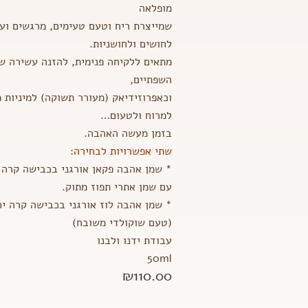
מופלאה
שמייצרת ריח וטעם טעימים, מרגשים וע
לחושים ולחושניות.
מתאים ללקיחה פנימית, להזנה עשירה של
השפתיים,
וכאפרוזידיאק (מעורר תשוקה) למיניות 
למרוח ולטעום…
בזמן מעשה האהבה.
שתי אפשרויות לבחירה:
* שמן אהבה פקאן אורגני בכבישה קרה 
עם שמן אתרי תפוז מתוק.
* שמן אהבה לוז אורגני בכבישה קרה יח
(טעם שוקולדי משובח)
עבודת ידנו ולבנו
50ml
₪
110.00