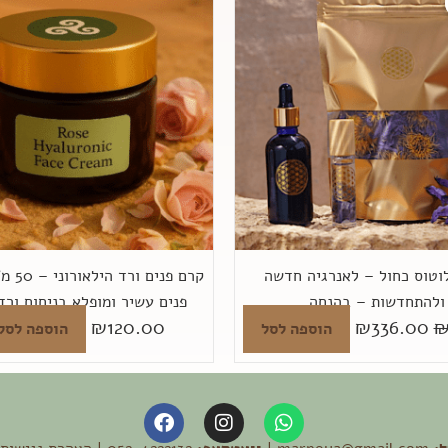
המקורי
הנוכחי
וחושני
היה:
הוא:
10
מ"ל
₪336.00.
₪420.00.
וטוס כחול – לאנרגיה חדשה
קרם פנים
ולהתחדשות – בהנחה
פנים עשיר ומופלא בניחוח ור
₪
120.00
₪
336.00
הוספה לסל
הוספה לסל
F
I
W
a
n
h