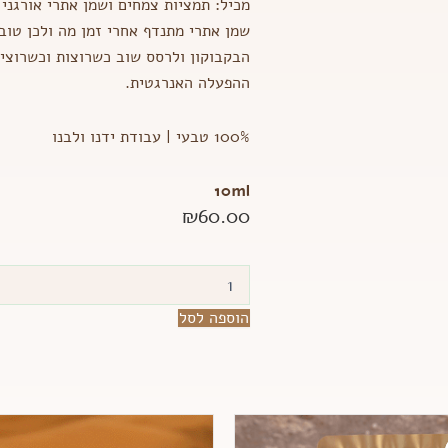
מכיל: תמציות צמחים ושמן אתרי אורגני 
שמן אתרי מתנדף אחרי זמן מה ולכן טוב
הבקבוקון ולרסס שוב כשרוצות וכשרוצי
ההפעלה האנרגטית.
100% טבעי |
עבודת ידנו ולבנו
10ml
₪
60.00
כמות
של
תרסיס
הוספה לסל
בושם
לוטוס
כחול
-
חלומי,
המחיר
המחיר
מעלה