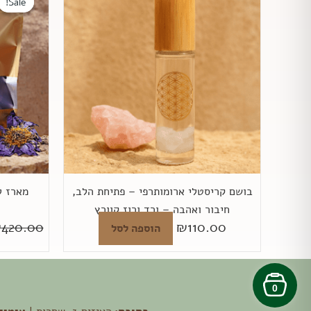
Sale!
Sale!
בושם קריסטלי ארומותרפי – פתיחת הלב,
מארז ל
חיבור ואהבה – ורד ורוז קוורץ
₪
420.00
₪
110.00
הוספה לסל
0