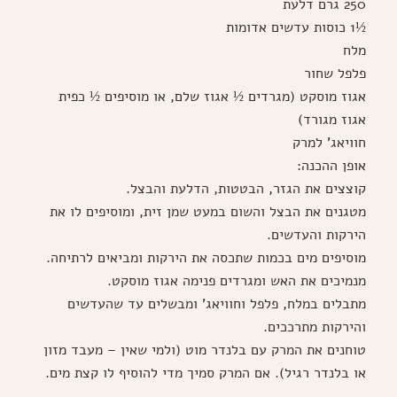
250 גרם דלעת
½1 כוסות עדשים אדומות
מלח
פלפל שחור
אגוז מוסקט (מגרדים ½ אגוז שלם, או מוסיפים ½ כפית
אגוז מגורד)
חוויאג' למרק
אופן ההכנה:
קוצצים את הגזר, הבטטות, הדלעת והבצל.
מטגנים את הבצל והשום במעט שמן זית, ומוסיפים לו את
הירקות והעדשים.
מוסיפים מים בכמות שתכסה את הירקות ומביאים לרתיחה.
מנמיכים את האש ומגרדים פנימה אגוז מוסקט.
מתבלים במלח, פלפל וחוויאג' ומבשלים עד שהעדשים
והירקות מתרככים.
טוחנים את המרק עם בלנדר מוט (ולמי שאין – מעבד מזון
או בלנדר רגיל). אם המרק סמיך מדי להוסיף לו קצת מים.