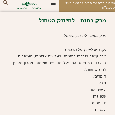
לוג
לוח חינם עד הבית בהזמנה מעל
4ש"ח
וכן
החשבון שלי
צרו קשר
מסעות ומפגשי עומק
חנות בוטיק אונליין
על רפואה מדברית
מרחב הצלילים
מרק כתום- לחיזוק הטחול
מרק כתום- לחיזוק הטחול
(קרדיט לאורן גולדפינגר)
מרק עשיר בירקות כתומים ובעדשים אדומות, העשירות
בחלבון. המוסקט והחוויאג' מוסיפים חמימות. מתכון מצויין
לחיזוק טחול.
חומרים:
1 בצל
2 שיני שום
שמן זית
2 בטטות
2 גזרים