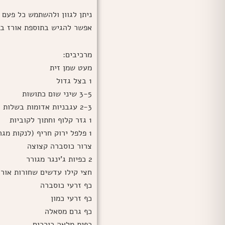
ניתן לגוון ולהשתמש כל פעם
אפשר להגיש בתוספת אורז בסמ
מרכיבים:
מעט שמן זית
1 בצל גדול
3-5 שיני שום כתושות
2-3 עגבניות אדומות בשלות חתוכות לקוביות
1 גזר קלוף וחתוך לקוביות
1 פלפל ירוק חריף (לנקות מגרעינים) חתוך קטן
צרור כוסברה קצוצה
2 כפיות ג'ינגר מגורר
חצי קילו עדשים שחורות אורג
כף זרעי כוסברה
כף זרעי כמון
כף גרם מסאלה
כפית מלאה כורכום