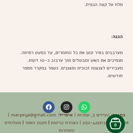
מלח על קצה הכפית.
הכנה:
מערבבים בסיר קטן את כל החומרים, עד כמעט רתיחה.
מנמיכים את האש ומבשלים תוך ערבוב כ-10 דקות.
מעבירים לצנצנת זכוכית ומצננים. נשמר במקרר מספר
חודשים.
F
I
W
a
n
h
כתובת:
העיזים 3, שחרות |
a
s
אימייל:
marpeya@gmail.com |
c
e
t
t
וואטסאפ:
052-4222132 |
הצהרת נגישות
|
תקנון האתר
|
משלוחים
0
b
a
s
והחזרות