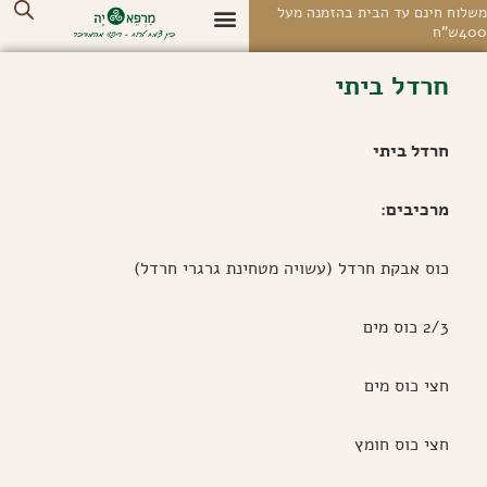
לוג
לוח חינם עד הבית בהזמנה מעל
4ש"ח
וכן
החשבון שלי
צרו קשר
מסעות ומפגשי עומק
חנות בוטיק אונליין
על רפואה מדברית
מרחב הצלילים
חרדל ביתי
חרדל ביתי
מרכיבים:
כוס אבקת חרדל (עשויה מטחינת גרגרי חרדל)
2/3 כוס מים
חצי כוס מים
חצי כוס חומץ